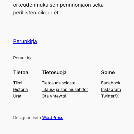
oikeudenmukaisen perinnönjaon sekä
perillisten oikeudet.
Perunkirja
Perunkirja
Tietoa
Tietosuoja
Some
Tiimi
Tietosuojaseloste
Facebook
Historia
Tilaus- ja sopimusehdot
Instagram
Urat
Ota yhteyttä
Twitter/X
Designed with
WordPress