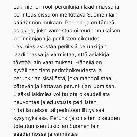
Lakimiehen rooli perunkirjan laadinnassa ja
perintöasioissa on merkittävä Suomen lain
säädännön mukaan. Perunkirja on tärkeä
asiakirja, joka varmistaa oikeudenmukaisen
perinnönjaon ja perillisten oikeudet.
Lakimies avustaa perillisiä perunkirjan
laadinnassa ja varmistaa, että asiakirja
täyttää lain vaatimukset. Hänellä on
syvällinen tieto perintöoikeudesta ja
perunkirjan sisällöstä, joka mahdollistaa
pätevän ja kattavan perunkirjan luomisen.
Lisäksi lakimies voi tarjota oikeudellista
neuvontaa ja edustusta perillisten
riitatilanteissa tai perintöön liittyvissä
kysymyksissä. Perunkirja on siten oikeuden
toteutumisen tukipilari Suomen lain
säädännössä ja varmistaa